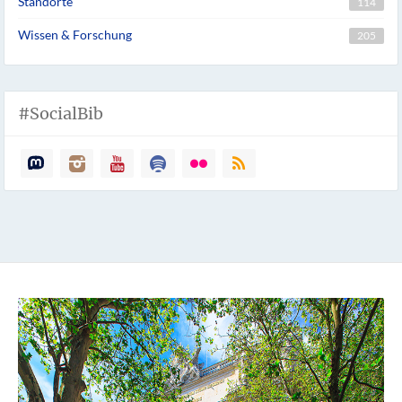
Standorte
114
Wissen & Forschung
205
#SocialBib