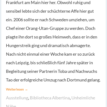
Frankfurt am Main hier her. Obwohl ruhig und
sensibel lebte sich der schüchterne Affe hier gut
ein. 2006 sollte er nach Schweden umziehen, um
Chef einer Orang-Utan-Gruppe zu werden. Doch
plagte ihn dort so großes Heimweh, dass er in den
Hungerstreik ging und dramatisch abmagerte.
Nach nicht einmal einer Woche kam er so zurück
nach Leipzig, bis schließlich fünf Jahre später in
Begleitung seiner Partnerin Toba und Nachwuchs
Tao der erfolgreiche Umzug nach Dortmund gelang.
Weiterlesen →
Ausstellung
,
Bibliotheca Albertina
,
Unheimliche
Nähe