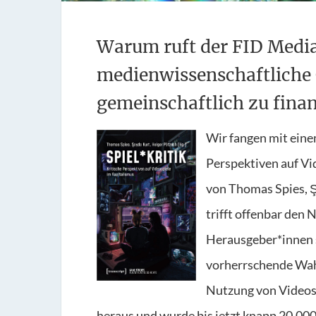
Warum ruft der FID Media
medienwissenschaftlich
gemeinschaftlich zu fina
Wir fangen mit einem
Perspektiven auf Vi
von Thomas Spies, 
trifft offenbar den N
Herausgeber*innen s
vorherrschende Wa
Nutzung von Videos
heraus und wurde bis jetzt knapp 20.00