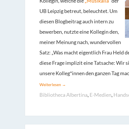
Kollegin, welche die
„Musikalia“
der
UB Leipzig betreut, beleuchtet. Um
diesen Blogbeitrag auch intern zu
bewerben, nutzte eine Kollegin den,
meiner Meinung nach, wundervollen
Satz: „Was macht eigentlich Frau Held 
diese Frage implizit eine Tatsache: Wir s
unsere Kolleg*innen den ganzen Tag ma
Weiterlesen →
Bibliotheca Albertina
,
E-Medien
,
Handsc