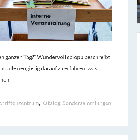
den ganzen Tag?“ Wundervoll salopp beschreibt
ind alle neugierig darauf zu erfahren, was
chen.
hriftenzentrum
,
Katalog
,
Sondersammlungen