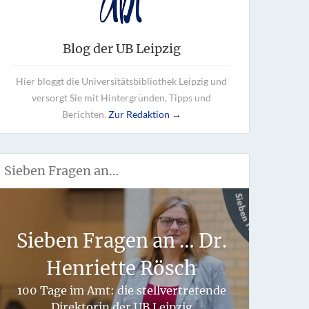
Blog der UB Leipzig
Hier bloggt die Universitätsbibliothek Leipzig und
versorgt Sie mit Hintergründen, Tipps und
Berichten.
Zur Redaktion →
Sieben Fragen an…
Wie 
Sieben Fragen an … Dr.
fü
Henriette Rösch
hand
100 Tage im Amt: die stellvertretende
Direktorin der UB Leipzig