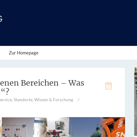
Zur Homepage
genen Bereichen – Was
s“?
Service
,
Standorte
,
Wissen & Forschung
/