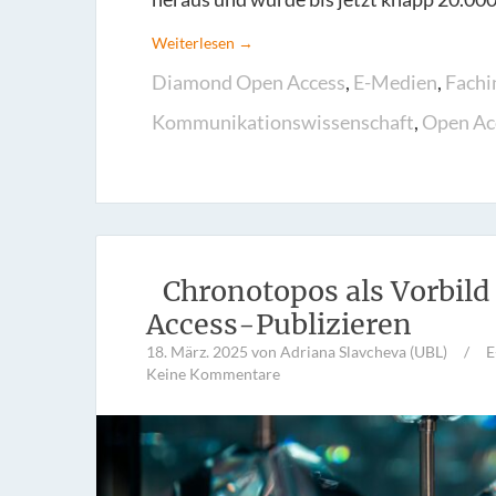
Weiterlesen →
Diamond Open Access
,
E-Medien
,
Fachi
Kommunikationswissenschaft
,
Open Ac
Chronotopos als Vorbil
Access-Publizieren
18. März. 2025
von Adriana Slavcheva (UBL)
/
E
Keine Kommentare