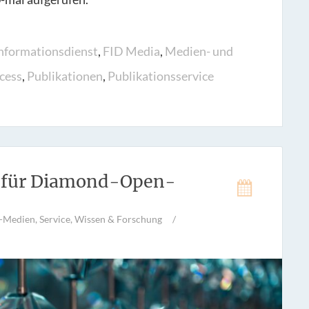
nformationsdienst
,
FID Media
,
Medien- und
cess
,
Publikationen
,
Publikationsservice
d für Diamond-Open-
-Medien
,
Service
,
Wissen & Forschung
/