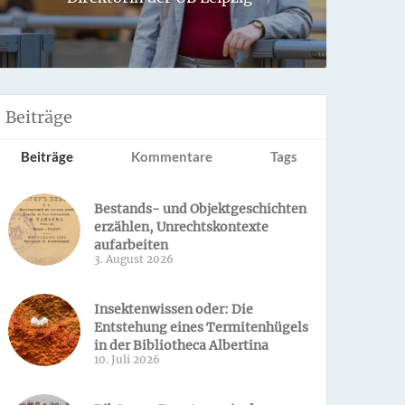
Sondern 
Beiträge
Beiträge
Kommentare
Tags
Bestands- und Objektgeschichten
erzählen, Unrechtskontexte
aufarbeiten
3. August 2026
Insektenwissen oder: Die
Entstehung eines Termitenhügels
in der Bibliotheca Albertina
10. Juli 2026