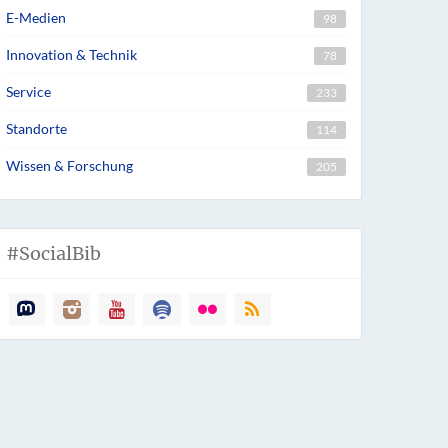
E-Medien
98
Innovation & Technik
78
Service
233
Standorte
114
Wissen & Forschung
205
#SocialBib