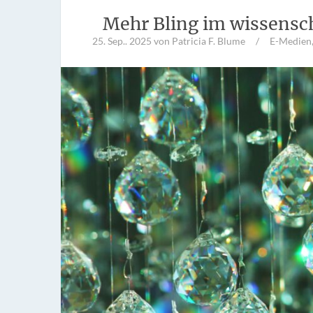
Mehr Bling im wissensch
25. Sep.. 2025
von Patricia F. Blume
/
E-Medien