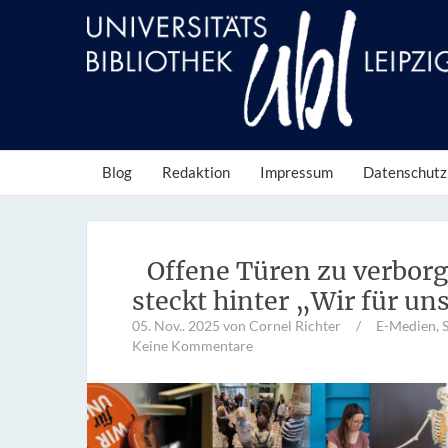
Blog
Redaktion
Impressum
Datenschutz
Offene Türen zu verbor
steckt hinter „Wir für un
05. Nov.. 2025
von Cornel Richter
/
E-Medien
,
Keine Kommentare