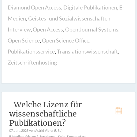
Diamond Open Access
,
Digitale Publikationen
,
E-
Medien
,
Geistes- und Sozialwissenschaften
,
Interview
,
Open Access
,
Open Journal Systems
,
Open Science
,
Open Science Office
,
Publikationsservice
,
Translationswissenschaft
,
Zeitschriftenhosting
Welche Lizenz für
wissenschaftliche
Publikationen?
07. Jan.. 2025
von Astrid Vieler (UBL)
E-Medien
,
Wissen & Forschung
Keine Kommentare