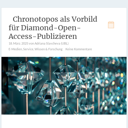
Chronotopos als Vorbild
für Diamond-Open-
Access-Publizieren
18. März. 2025
von Adriana Slavcheva (UBL)
E-Medien
,
Service
,
Wissen & Forschung
Keine Kommentare