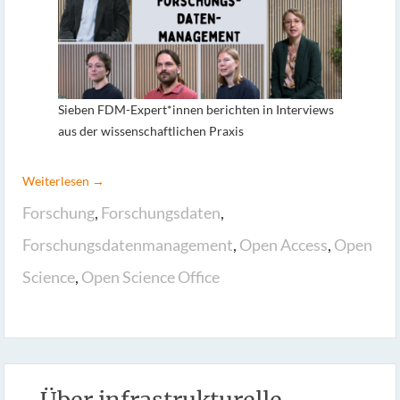
Sieben FDM-Expert*innen berichten in Interviews
aus der wissenschaftlichen Praxis
Weiterlesen →
Forschung
,
Forschungsdaten
,
Forschungsdatenmanagement
,
Open Access
,
Open
Science
,
Open Science Office