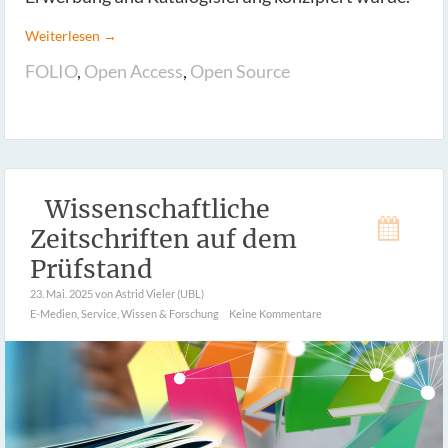
Weiterlesen →
FOLIO
,
Open Access
,
Open Source
Wissenschaftliche
Zeitschriften auf dem
Prüfstand
23. Mai. 2025
von Astrid Vieler (UBL)
E-Medien
,
Service
,
Wissen & Forschung
Keine Kommentare