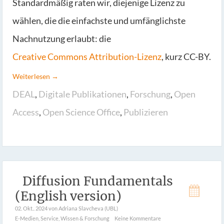
Standardmäßig raten wir, diejenige Lizenz zu
wählen, die die einfachste und umfänglichste
Nachnutzung erlaubt: die
Creative Commons Attribution-Lizenz
, kurz CC-BY.
Weiterlesen →
DEAL
,
Digitale Publikationen
,
Forschung
,
Open
Access
,
Open Science Office
,
Publizieren
Diffusion Fundamentals
(English version)
02. Okt.. 2024
von Adriana Slavcheva (UBL)
E-Medien
,
Service
,
Wissen & Forschung
Keine Kommentare