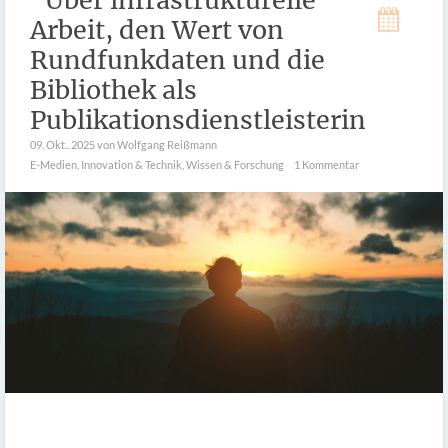
­­Über infrastrukturelle
Arbeit, den Wert von
Rundfunkdaten und die
Bibliothek als
Publikationsdienstleisterin
09. Okt.. 2025
von Wolfgang Reißmann
E-Medien
,
Innovation & Technik
,
Wissen & Forschung
1 Kommentar