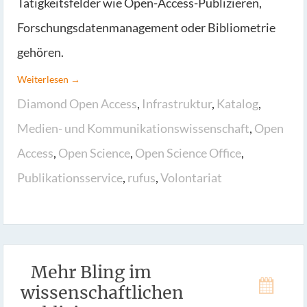
Tätigkeitsfelder wie Open-Access-Publizieren,
Forschungsdatenmanagement oder Bibliometrie
gehören.
Weiterlesen →
Diamond Open Access
,
Infrastruktur
,
Katalog
,
Medien- und Kommunikationswissenschaft
,
Open
Access
,
Open Science
,
Open Science Office
,
Publikationsservice
,
rufus
,
Volontariat
Mehr Bling im
wissenschaftlichen