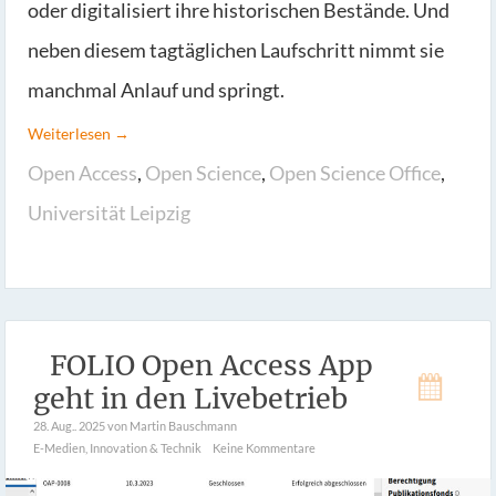
oder digitalisiert ihre historischen Bestände. Und
neben diesem tagtäglichen Laufschritt nimmt sie
manchmal Anlauf und springt.
Weiterlesen →
Open Access
,
Open Science
,
Open Science Office
,
Universität Leipzig
FOLIO Open Access App
geht in den Livebetrieb
28. Aug.. 2025
von Martin Bauschmann
E-Medien
,
Innovation & Technik
Keine Kommentare