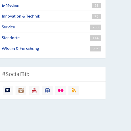
E-Medien
98
Innovation & Technik
78
Service
233
Standorte
114
Wissen & Forschung
205
#SocialBib