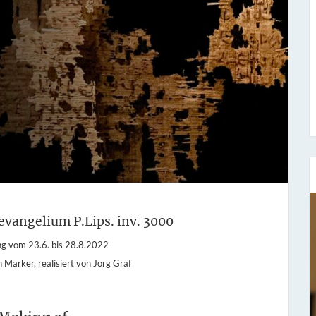
vangelium P.Lips. inv. 3000
Sieben Fragen an...
ng vom 23.6. bis 28.8.2022
 Märker, realisiert von Jörg Graf
Stefan Fischer
Seit dem 1. November 1977 hat er bei uns
gearbeitet und ist der Leiter unse