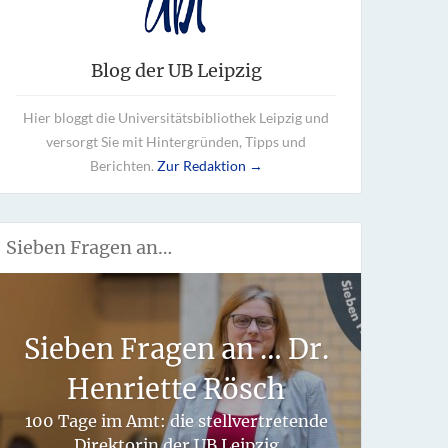
Blog der UB Leipzig
Hier bloggt die Universitätsbibliothek Leipzig und
versorgt Sie mit Hintergründen, Tipps und
Berichten.
Zur Redaktion →
Sieben Fragen an…
Wie 
Sieben Fragen an … Dr.
fü
Henriette Rösch
hand
100 Tage im Amt: die stellvertretende
Direktorin der UB Leipzig