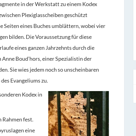
Fragmente in der Werkstatt zu einem Kodex
 zwischen Plexiglasscheiben geschützt
die Seiten eines Buches umblättern, wobei vier
gen bilden. Die Voraussetzung für diese
rlaufe eines ganzen Jahrzehnts durch die
 Anne Boud’hors, einer Spezialistin der
den. Sie wies jedem noch so unscheinbaren
b des Evangeliums zu.
esonderen Kodex in
n Rahmen fest.
pyruslagen eine