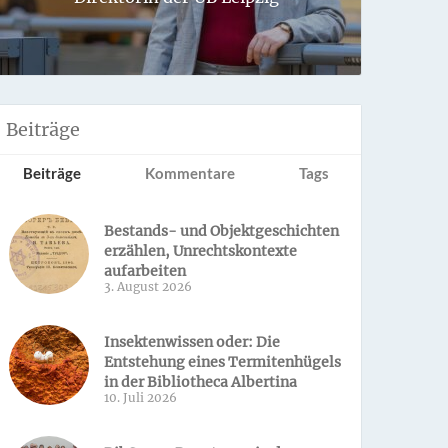
Sondern 
Beiträge
Beiträge
Kommentare
Tags
Bestands- und Objektgeschichten
erzählen, Unrechtskontexte
aufarbeiten
3. August 2026
Insektenwissen oder: Die
Entstehung eines Termitenhügels
in der Bibliotheca Albertina
10. Juli 2026