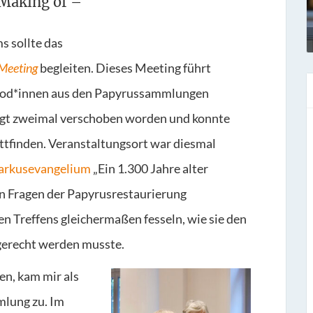
Making of –
 sollte das
 Meeting
begleiten. Dieses Meeting führt
tod*innen aus den Papyrussammlungen
gt zweimal verschoben worden und konnte
attfinden. Veranstaltungsort war diesmal
arkusevangelium
„Ein 1.300 Jahre alter
 in Fragen der Papyrusrestaurierung
n Treffens gleichermaßen fesseln, wie sie den
gerecht werden musste.
en, kam mir als
lung zu. Im