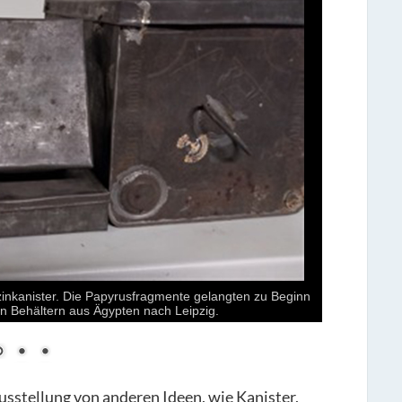
nzinkanister. Die Papyrusfragmente gelangten zu Beginn
en Behältern aus Ägypten nach Leipzig.
usstellung von anderen Ideen, wie Kanister,