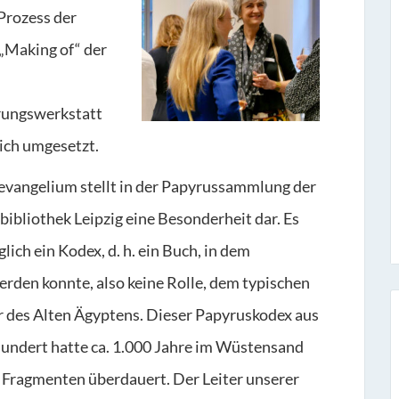
Prozess der
„Making of“ der
erungswerkstatt
ich umgesetzt.
vangelium stellt in der Papyrussammlung der
bibliothek Leipzig eine Besonderheit dar. Es
lich ein Kodex, d. h. ein Buch, in dem
erden konnte, also keine Rolle, dem typischen
r des Alten Ägyptens. Dieser Papyruskodex aus
hundert hatte ca. 1.000 Jahre im Wüstensand
n Fragmenten überdauert. Der Leiter unserer