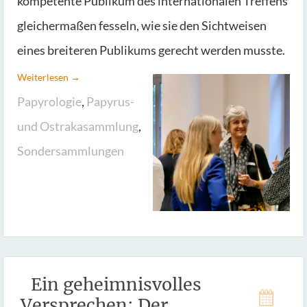
kompetente Publikum des internationalen Treffens
gleichermaßen fesseln, wie sie den Sichtweisen
eines breiteren Publikums gerecht werden musste.
Weiterlesen →
Papyrologie
,
Papyrus-
und Ostrakasammlung
,
Sondersammlungen
Ein geheimnisvolles
Versprechen: Der