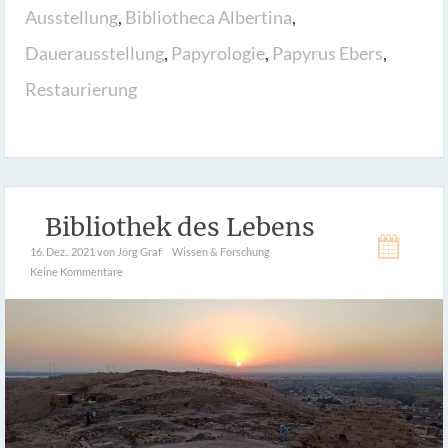
Ausstellung
,
Bibliotheca Albertina
,
Dauerausstellung
,
Papyrologie
,
Papyrus Ebers
,
Restaurierung
Bibliothek des Lebens
16. Dez.. 2021
von Jörg Graf
Wissen & Forschung
Keine Kommentare