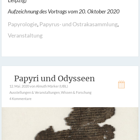
Leipzig)
Aufzeichnung des Vortrags vom 20. Oktober 2020
Papyrologie
,
Papyrus- und Ostrakasammlung
,
Veranstaltung
Papyri und Odysseen
12. Mai. 2020
von Almuth Märker (UBL)
Ausstellungen & Veranstaltungen
,
Wissen & Forschung
4 Kommentare