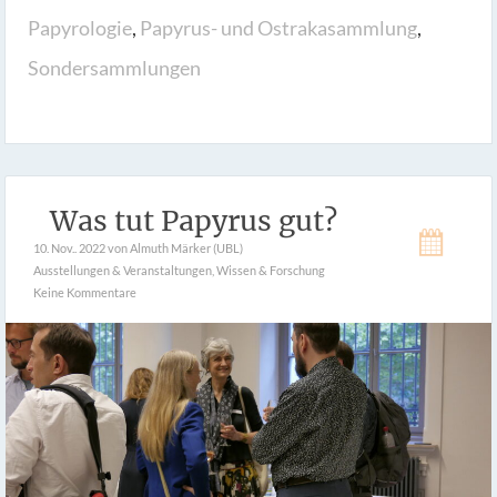
Papyrologie
,
Papyrus- und Ostrakasammlung
,
Sondersammlungen
Was tut Papyrus gut?
10. Nov.. 2022
von Almuth Märker (UBL)
Ausstellungen & Veranstaltungen
,
Wissen & Forschung
Keine Kommentare