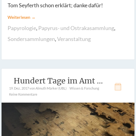
Tom Seyferth schon erklärt; danke dafür!
Weiterlesen →
Papyrologie
,
Papyrus- und Ostrakasammlung
,
Sondersammlungen
,
Veranstaltung
Hundert Tage im Amt …
19. Dez.. 2017
von Almuth Märker (UBL)
Wissen & Forschung
Keine Kommentare