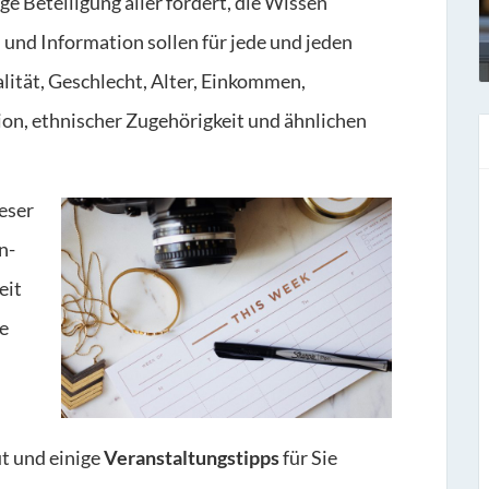
ge Beteiligung aller fordert, die Wissen
und Information sollen für jede und jeden
lität, Geschlecht, Alter, Einkommen,
gion, ethnischer Zugehörigkeit und ähnlichen
ieser
n-
eit
ie
t und einige
Veranstaltungstipps
für Sie