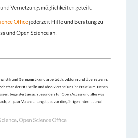
- und Vernetzungsmöglichkeiten geteilt.
ience Office
jederzeit Hilfe und Beratung zu
ss und Open Science an.
nglistik und Germanistik und arbeitet als Lektorin und Übersetzerin.
chaft an der HU Berlin und absolviert bei uns ihr Praktikum. Neben
assen, begeistert sie sich besonders für Open Access und alles was
ch, ein paar Veranstaltungstipps zur diesjährigen International
Science
,
Open Science Office