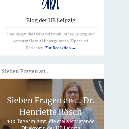
Blog der UB Leipzig
Hier bloggt die Universitätsbibliothek Leipzig und
versorgt Sie mit Hintergründen, Tipps und
Berichten.
Zur Redaktion →
Sieben Fragen an…
Wie 
Sieben Fragen an … Dr.
fü
Henriette Rösch
hand
100 Tage im Amt: die stellvertretende
Direktorin der UB Leipzig