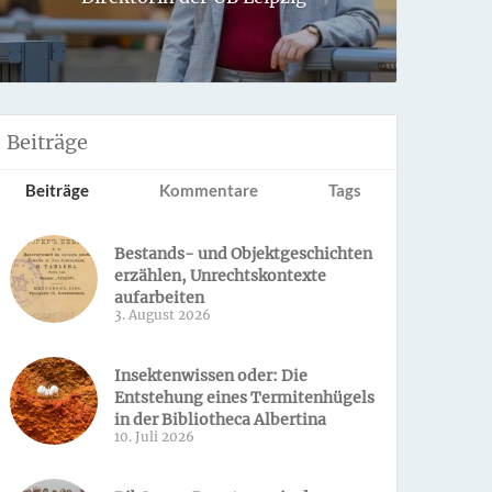
Sondern 
Beiträge
Beiträge
Kommentare
Tags
Bestands- und Objektgeschichten
erzählen, Unrechtskontexte
aufarbeiten
3. August 2026
Insektenwissen oder: Die
Entstehung eines Termitenhügels
in der Bibliotheca Albertina
10. Juli 2026