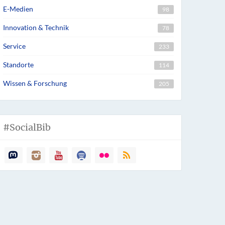
E-Medien
98
Innovation & Technik
78
Service
233
Standorte
114
Wissen & Forschung
205
#SocialBib