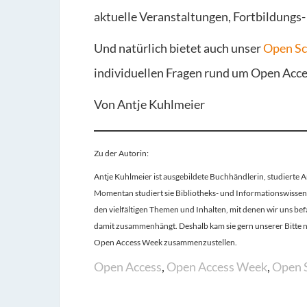
aktuelle Veranstaltungen, Fortbildungs
Und natürlich bietet auch unser
Open Sc
individuellen Fragen rund um Open Acce
Von Antje Kuhlmeier
Zu der Autorin:
Antje Kuhlmeier ist ausgebildete Buchhändlerin, studierte A
Momentan studiert sie Bibliotheks- und Informationswissens
den vielfältigen Themen und Inhalten, mit denen wir uns bef
damit zusammenhängt. Deshalb kam sie gern unserer Bitte na
Open Access Week zusammenzustellen.
Open Access
,
Open Access Week
,
Open 