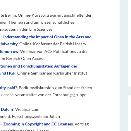
té Berlin, Online-Kurzvorträge mit anschließender
denen Themen rund um wissenschaftliches
ngsdaten in den Life Sciences
Understanding the Impact of Open in the Arts and
University
, Online-Konferenz der British Library
 Tomorrow
, Webinar von ACS Publications zu den
 im Bereich Open Access
ationen und Forschungsdaten: Auflagen der
 und HGF
, Online-Seminar am Karlsruher Institut
ity-paid?
, Podiumsdiskussion zum Stand des freien
izierens, veranstaltet von der Forschungsgruppe
 Daten?
, Webinar zum
ment, Forschungszentrum Jülich
– Zooming in Copyright and CC Licenses
, Vortrag
ence Office zu Open-Access-