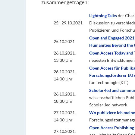
zusammengetragen:
Lightning Talks
der Chari
25.–29.10.2021
Diskussion zu verschie
Publizieren und Forschu
Open and Engaged 2021: 
25.10.2021
Humanities Beyond the 
26.10.2021,
Open Access Today and
13:30 Uhr
neuesten Entwicklungen
Open Access für Publik
26.10.2021,
Forschungsförderer EU
14:00 Uhr
für Technologie (KIT)
Scholar-led and commun
26.10.2021,
wissenschaftlichen Publ
18:30 Uhr
Scholar-led.network
27.10.2021,
Wo publiziere ich meine
14:00 Uhr
Forschungsdatenmanage
Open Access Publishing 
27.10.2021,
des Helmholtz Open Sci