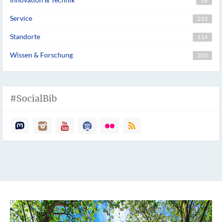
78
Service
233
Standorte
114
Wissen & Forschung
205
#SocialBib