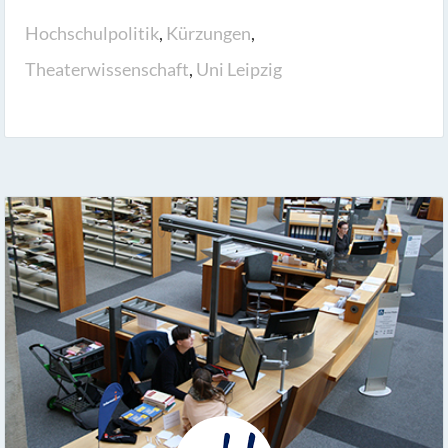
Hochschulpolitik
,
Kürzungen
,
Theaterwissenschaft
,
Uni Leipzig