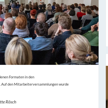
denen Formaten in den
Sieben Fragen an...
. Auf den Mitarbeiterversammlungen wurde
Stefan Fischer
Seit dem 1. November 1977 hat er bei uns
ette Rösch
gearbeitet und ist der Leiter unse