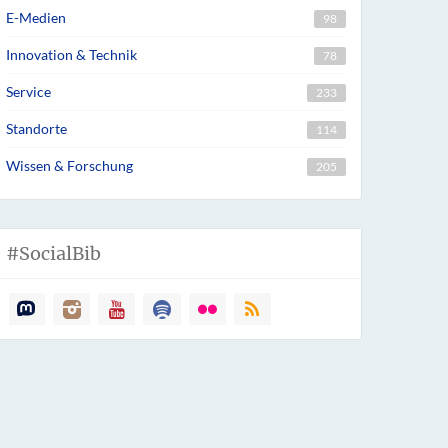
E-Medien
98
Innovation & Technik
78
Service
233
Standorte
114
Wissen & Forschung
205
#SocialBib