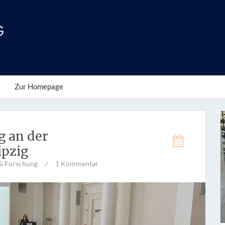
Zur Homepage
g an der
ipzig
& Forschung
/
1 Kommentar