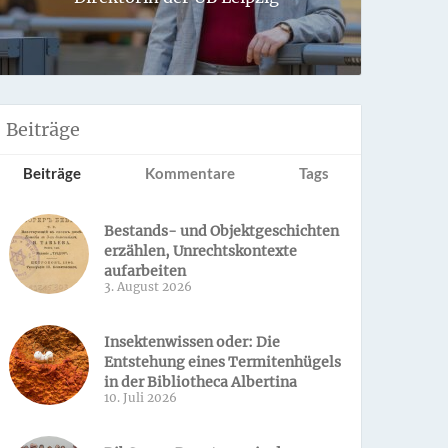
Sondern 
Beiträge
Beiträge
Kommentare
Tags
Bestands- und Objektgeschichten
erzählen, Unrechtskontexte
aufarbeiten
3. August 2026
Insektenwissen oder: Die
Entstehung eines Termitenhügels
in der Bibliotheca Albertina
10. Juli 2026