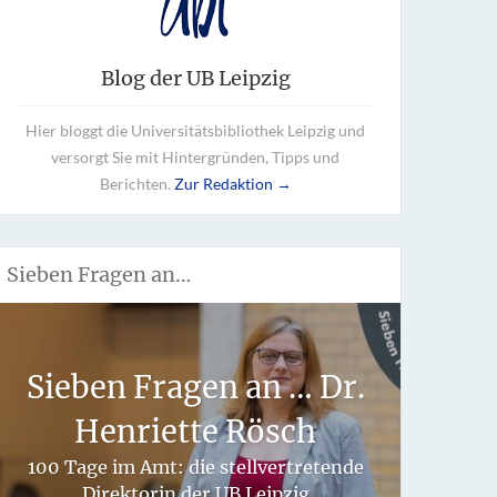
Blog der UB Leipzig
Hier bloggt die Universitätsbibliothek Leipzig und
versorgt Sie mit Hintergründen, Tipps und
Berichten.
Zur Redaktion →
Sieben Fragen an…
Wie 
Sieben Fragen an … Dr.
fü
Henriette Rösch
hand
100 Tage im Amt: die stellvertretende
Direktorin der UB Leipzig