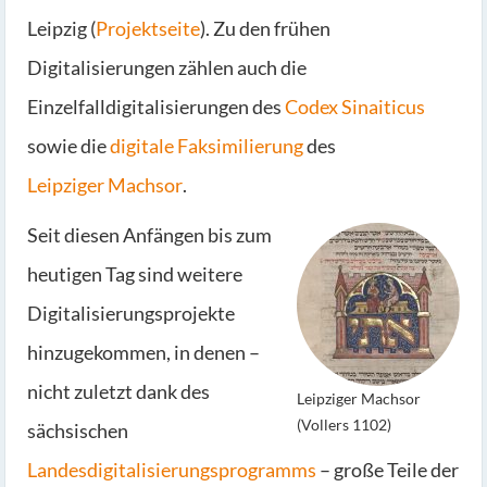
Leipzig (
Projektseite
). Zu den frühen
Digitalisierungen zählen auch die
Einzelfalldigitalisierungen des
Codex Sinaiticus
sowie die
digitale Faksimilierung
des
Leipziger Machsor
.
Seit diesen Anfängen bis zum
heutigen Tag sind weitere
Digitalisierungsprojekte
hinzugekommen, in denen –
nicht zuletzt dank des
Leipziger Machsor
(Vollers 1102)
sächsischen
Landesdigitalisierungsprogramms
– große Teile der