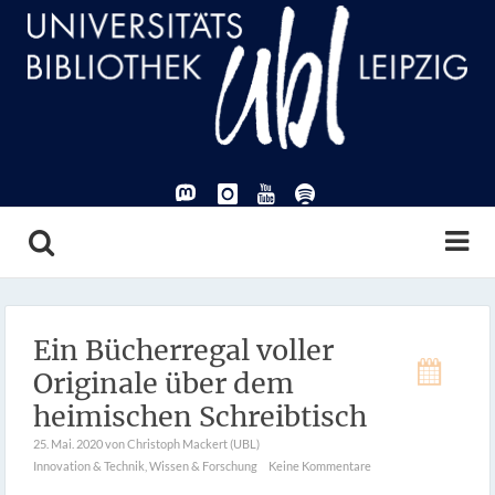
Ein Bücherregal voller
Originale über dem
heimischen Schreibtisch
25. Mai. 2020
von Christoph Mackert (UBL)
Innovation & Technik
,
Wissen & Forschung
Keine Kommentare