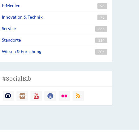
E-Medien
98
Innovation & Technik
78
Service
233
Standorte
114
Wissen & Forschung
205
#SocialBib