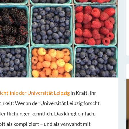
chtlinie der Universität Leipzig
in Kraft. Ihr
Sieben Fragen an...
chkeit: Wer an der Universität Leipzig forscht,
Stefan Fischer
entlichungen kenntlich. Das klingt einfach,
Seit dem 1. November 1977 hat er bei uns
oft als kompliziert – und als verwandt mit
gearbeitet und ist der Leiter unse