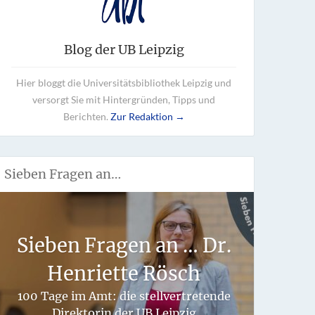
Blog der UB Leipzig
Hier bloggt die Universitätsbibliothek Leipzig und
versorgt Sie mit Hintergründen, Tipps und
Berichten.
Zur Redaktion →
Sieben Fragen an…
Wie 
Sieben Fragen an … Dr.
fü
Henriette Rösch
hand
100 Tage im Amt: die stellvertretende
Direktorin der UB Leipzig