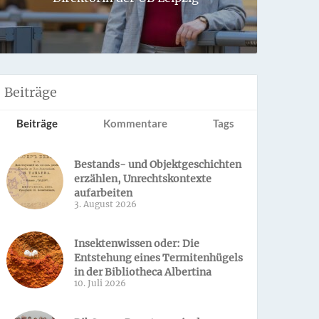
Sondern 
Beiträge
Beiträge
Kommentare
Tags
Bestands- und Objektgeschichten
erzählen, Unrechtskontexte
aufarbeiten
3. August 2026
Insektenwissen oder: Die
Entstehung eines Termitenhügels
in der Bibliotheca Albertina
10. Juli 2026