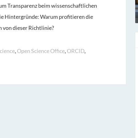
um Transparenz beim wissenschaftlichen
die Hintergründe: Warum profitieren die
 von dieser Richtlinie?
cience
,
Open Science Office
,
ORCID
,