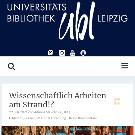
Wissenschaftlich Arbeiten
am Strand!?
29. Juli. 2021
von Adriana Slavcheva (UBL)
E-Medien
,
Service
,
Wissen & Forschung
Keine Kommentare