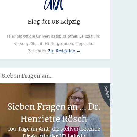
Blog der UB Leipzig
Hier bloggt die Universitätsbibliothek Leipzig und
versorgt Sie mit Hintergründen, Tipps und
Berichten.
Zur Redaktion →
Sieben Fragen an…
Wie 
Sieben Fragen an … Dr.
fü
Henriette Rösch
hand
100 Tage im Amt: die stellvertretende
Direktorin der UB Leipzig