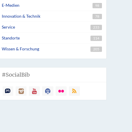
E-Medien
98
Innovation & Technik
78
Service
233
Standorte
114
Wissen & Forschung
205
#SocialBib