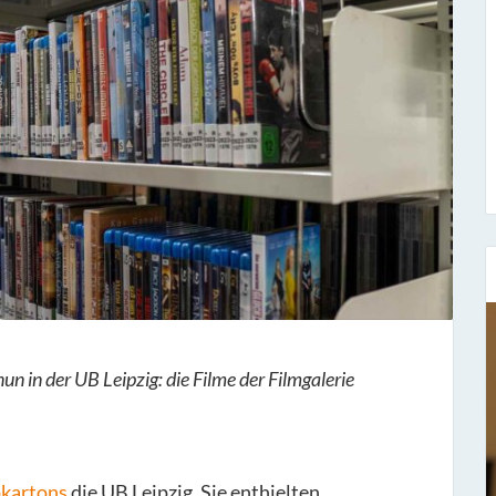
nun in der UB Leipzig: die Filme der Filmgalerie
Sieben Fragen an...
Stefan Fischer
Seit dem 1. November 1977 hat er bei uns
pkartons
die UB Leipzig. Sie enthielten
gearbeitet und ist der Leiter unse