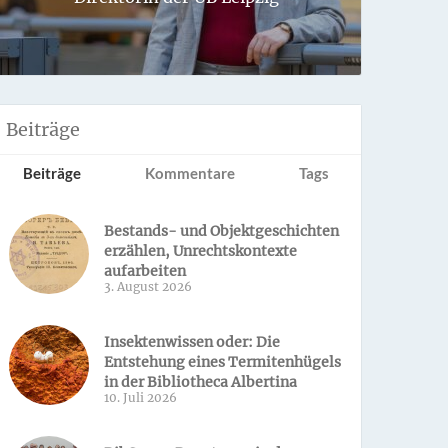
Sondern 
Beiträge
Beiträge
Kommentare
Tags
Bestands- und Objektgeschichten
erzählen, Unrechtskontexte
aufarbeiten
3. August 2026
Insektenwissen oder: Die
Entstehung eines Termitenhügels
in der Bibliotheca Albertina
10. Juli 2026