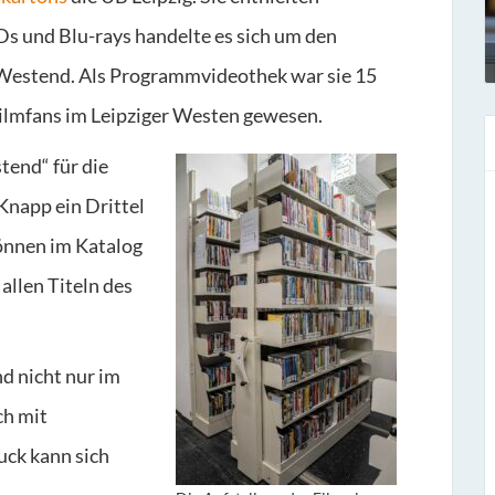
Ds und Blu-rays handelte es sich um den
Westend. Als Programmvideothek war sie 15
 Filmfans im Leipziger Westen gewesen.
tend“ für die
Knapp ein Drittel
können im Katalog
allen Titeln des
nd nicht nur im
ch mit
uck kann sich