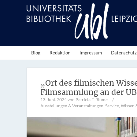
Blog
Redaktion
Impressum
Datenschutz
„Ort des filmischen Wiss
Filmsammlung an der UB 
13. Juni. 2024
von Patricia F. Blume
/
Ausstellungen & Veranstaltungen
,
Service
,
Wissen 