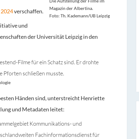
Die Aufstellung der Filme im
Magazin der Albertina.
 2024
verschaffen.
Foto: Th. Kademann/UB Leipzig
itiative und
enschaften der Universität Leipzig in den
stend-Filme für ein Schatz sind. Er drohte
re Pforten schließen musste.
ologie
 besten Händen sind, unterstreicht Henriette
lung und Metadaten leitet:
sammelgebiet Kommunikations- und
schlandweiten Fachinformationsdienst für