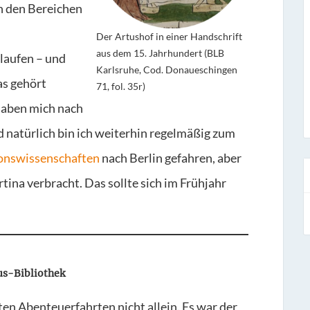
in den Bereichen
Der Artushof in einer Handschrift
aus dem 15. Jahrhundert (BLB
aufen – und
Karlsruhe, Cod. Donaueschingen
as gehört
71, fol. 35r)
 haben mich nach
 natürlich bin ich weiterhin regelmäßig zum
ionswissenschaften
nach Berlin gefahren, aber
rtina verbracht. Das sollte sich im Frühjahr
s-Bibliothek
ten Abenteuerfahrten nicht allein. Es war der