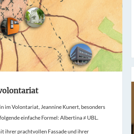
volontariat
Sieben Fragen an...
in im Volontariat, Jeannine Kunert, besonders
Stefan Fischer
 folgende einfache Formel: Albertina ≠ UBL.
Seit dem 1. November 1977 hat er bei uns
t ihrer prachtvollen Fassade und ihrer
gearbeitet und ist der Leiter unse