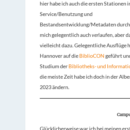
hier habe ich auch die ersten Stationen 
Service/Benutzung und
Bestandsentwicklung/Metadaten durchl
mich gelegentlich auch
ver
laufen, aber d
vielleicht dazu. Gelegentliche Ausflüge
Hannover auf die
BiblioCON
geführt und
Studium der
Bibliotheks- und Informat
die meiste Zeit habe ich doch in der Albe
2023 ändern.
Campu
Glücklicherweise war ich bei meinen ers