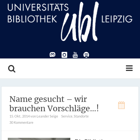
Name gesucht – wir
brauchen Vorschläge…!
15. Okt.. 2014
von Leander Seige
Service
,
Standorte
30 Kommentare