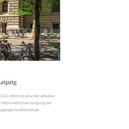
Leipzig
543, dient als eine der ältesten
nd Informationsversorgung der
 zugängliche Bibliothek.