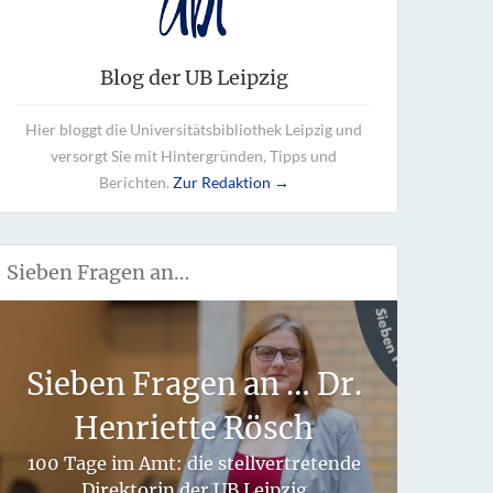
Blog der UB Leipzig
Hier bloggt die Universitätsbibliothek Leipzig und
versorgt Sie mit Hintergründen, Tipps und
Berichten.
Zur Redaktion →
Sieben Fragen an…
Wie 
Sieben Fragen an … Dr.
fü
Henriette Rösch
hand
100 Tage im Amt: die stellvertretende
Direktorin der UB Leipzig