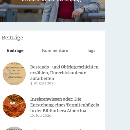
Sondern 
Beiträge
Beiträge
Kommentare
Tags
Bestands- und Objektgeschichten
erzählen, Unrechtskontexte
aufarbeiten
3. August 2026
Insektenwissen oder: Die
Entstehung eines Termitenhügels
in der Bibliotheca Albertina
10. Juli 2026