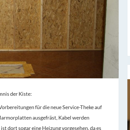
mnis der Kiste:
Sieben Fragen an...
e Vorbereitungen für die neue Service-Theke auf
Stefan Fischer
rmorplatten ausgefräst, Kabel werden
Seit dem 1. November 1977 hat er bei uns
ist dort sogar eine Heizung vorgesehen, da es
gearbeitet und ist der Leiter unse