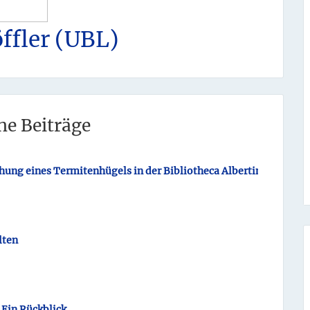
öffler (UBL)
he Beiträge
hung eines Termitenhügels in der Bibliotheca Albertina
lten
 Ein Rückblick