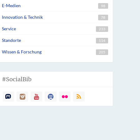
E-Medien
98
Innovation & Technik
78
Service
233
Standorte
114
Wissen & Forschung
205
#SocialBib