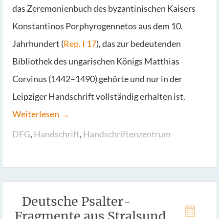
das Zeremonienbuch des byzantinischen Kaisers
Konstantinos Porphyrogennetos aus dem 10.
Jahrhundert (
Rep. I 17
), das zur bedeutenden
Bibliothek des ungarischen Königs Matthias
Corvinus (1442–1490) gehörte und nur in der
Leipziger Handschrift vollständig erhalten ist.
Weiterlesen →
DFG
,
Handschrift
,
Handschriftenzentrum
Deutsche Psalter-
Fragmente aus Stralsund