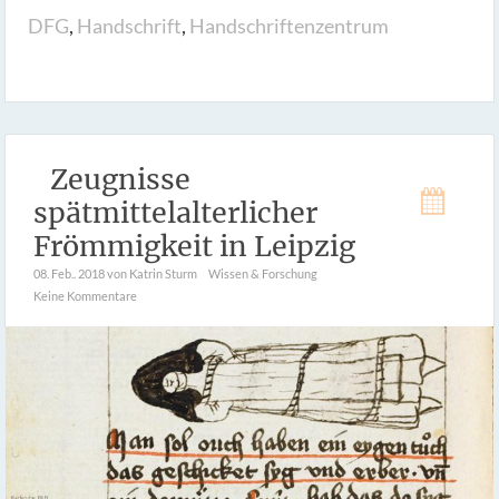
DFG
,
Handschrift
,
Handschriftenzentrum
Zeugnisse
spätmittelalterlicher
Frömmigkeit in Leipzig
08. Feb.. 2018
von Katrin Sturm
Wissen & Forschung
Keine Kommentare