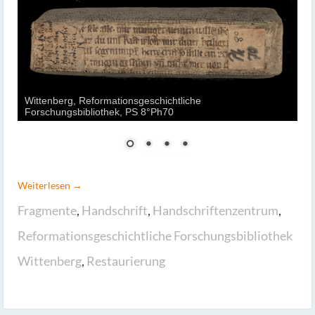
Wittenberg, Reformationsgeschichtliche
Forschungsbibliothek, PS 8°Ph70
Weiterlesen →
Fragmente
,
Handschrift
,
Handschriftenzentrum
,
Reformationsgeschichtliche Forschungsbibliothek
Wittenberg
,
Restaurierung