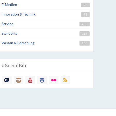
E-Medien
98
Innovation & Technik
78
Service
233
Standorte
114
Wissen & Forschung
205
#SocialBib