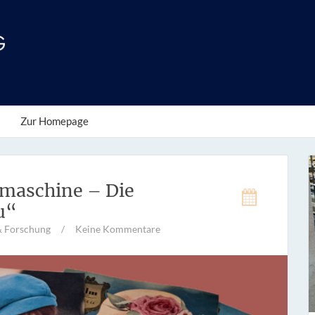
Zur Homepage
maschine – Die
u“
& Forschung
/
Keine Kommentare