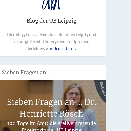
Blog der UB Leipzig
Hier bloggt die Universitätsbibliothek Leipzig und
versorgt Sie mit Hintergründen, Tipps und
Berichten.
Zur Redaktion →
Sieben Fragen an…
Wie 
Sieben Fragen an … Dr.
fü
Henriette Rösch
hand
100 Tage im Amt: die stellvertretende
Direktorin der UB Leipzig