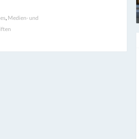
ies
,
Medien- und
iften