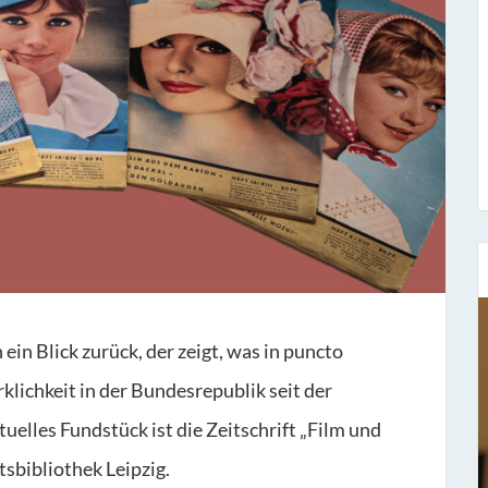
ein Blick zurück, der zeigt, was in puncto
Sieben Fragen an...
klichkeit in der Bundesrepublik seit der
Stefan Fischer
uelles Fundstück ist die Zeitschrift „Film und
Seit dem 1. November 1977 hat er bei uns
tsbibliothek Leipzig.
gearbeitet und ist der Leiter unse