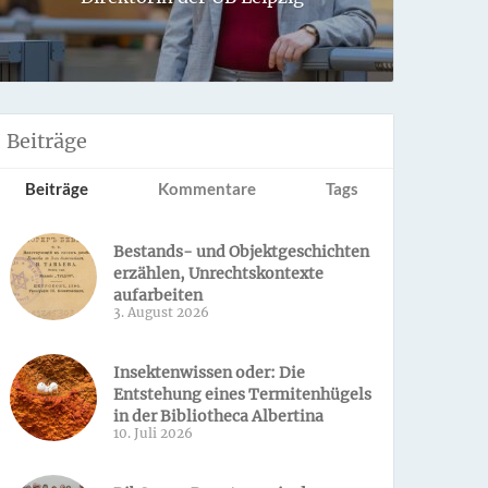
Sondern 
Beiträge
Beiträge
Kommentare
Tags
Bestands- und Objektgeschichten
erzählen, Unrechtskontexte
aufarbeiten
3. August 2026
Insektenwissen oder: Die
Entstehung eines Termitenhügels
in der Bibliotheca Albertina
10. Juli 2026