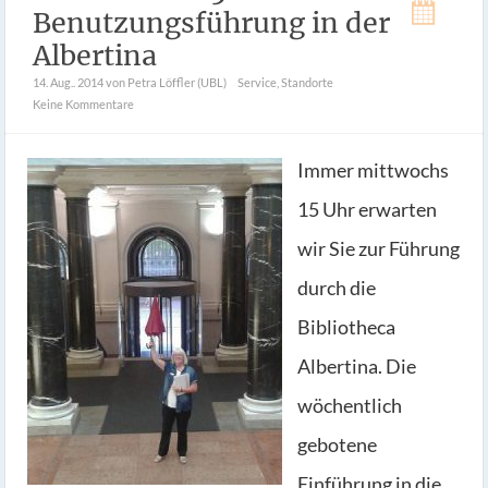
Benutzungsführung in der
Albertina
14. Aug.. 2014
von Petra Löffler (UBL)
Service
,
Standorte
Keine Kommentare
Immer mittwochs
15 Uhr erwarten
wir Sie zur Führung
durch die
Bibliotheca
Albertina. Die
wöchentlich
gebotene
Einführung in die