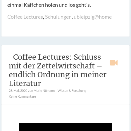
einmal Käffchen holen und los geht’s.
Coffee Lectures
,
Schulungen
,
ubleipzig@home
Coffee Lectures: Schluss
mit der Zettelwirtschaft –
endlich Ordnung in meiner
Literatur
28. Mai. 2020
von Merle Nümann
Wissen & Forschung
Keine Kommentare