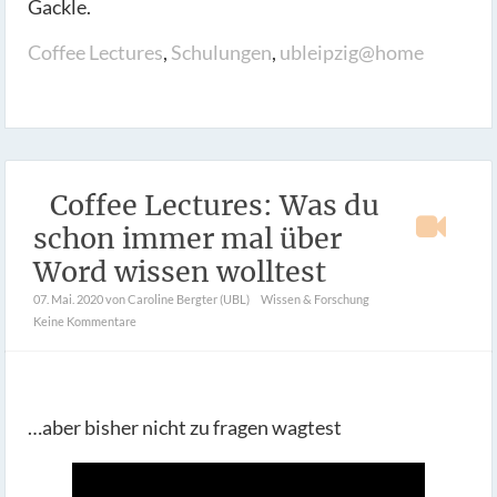
Gackle.
Coffee Lectures
,
Schulungen
,
ubleipzig@home
Coffee Lectures: Was du
schon immer mal über
Word wissen wolltest
07. Mai. 2020
von Caroline Bergter (UBL)
Wissen & Forschung
Keine Kommentare
…aber bisher nicht zu fragen wagtest