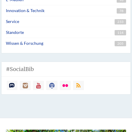
Innovation & Technik
78
Service
233
Standorte
114
Wissen & Forschung
205
#SocialBib