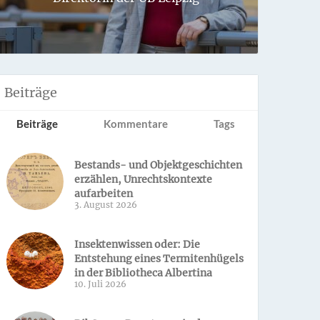
Sondern 
Beiträge
Beiträge
Kommentare
Tags
Bestands- und Objektgeschichten
erzählen, Unrechtskontexte
aufarbeiten
3. August 2026
Insektenwissen oder: Die
Entstehung eines Termitenhügels
in der Bibliotheca Albertina
10. Juli 2026