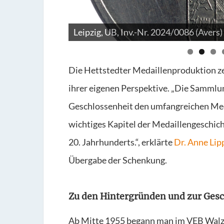
Leipzig, UB, Inv.-Nr. 2024/0087 (Avers)
Die Hettstedter Medaillenproduktion ze
ihrer eigenen Perspektive. „Die Sammlu
Geschlossenheit den umfangreichen Med
wichtiges Kapitel der Medaillengeschich
20. Jahrhunderts.“, erklärte
Dr. Anne Lip
Übergabe der Schenkung.
Zu den Hintergründen und zur Ges
Ab Mitte 1955 begann man im VEB Walz