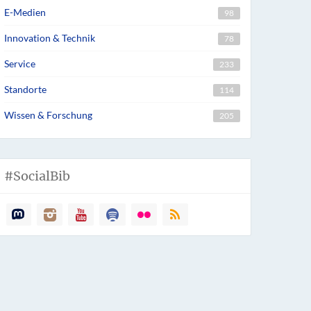
E-Medien
98
Innovation & Technik
78
B, Inv.-Nr. 2024/0089 (Avers) (Foto: UB Leipzig)
Service
233
Standorte
114
Wissen & Forschung
205
#SocialBib