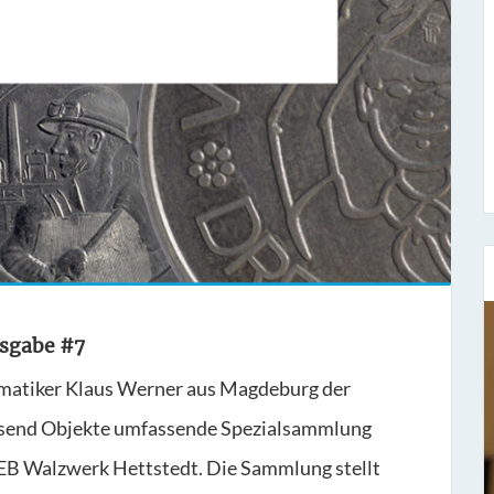
usgabe #7
Sieben Fragen an...
matiker Klaus Werner aus Magdeburg der
Stefan Fischer
tausend Objekte umfassende Spezialsammlung
Seit dem 1. November 1977 hat er bei uns
VEB Walzwerk Hettstedt. Die Sammlung stellt
gearbeitet und ist der Leiter unse