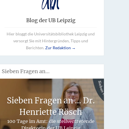
Blog der UB Leipzig
Hier bloggt die Universitätsbibliothek Leipzig und
versorgt Sie mit Hintergründen, Tipps und
Berichten.
Zur Redaktion →
Sieben Fragen an…
Wie 
Sieben Fragen an … Dr.
fü
Henriette Rösch
hand
100 Tage im Amt: die stellvertretende
Direktorin der UB Leipzig