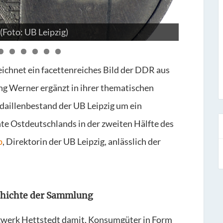
 (Foto: UB Leipzig)
Leipzig, U
ichnet ein facettenreiches Bild der DDR aus
ng Werner ergänzt in ihrer thematischen
aillenbestand der UB Leipzig um ein
te Ostdeutschlands in der zweiten Hälfte des
p
, Direktorin der UB Leipzig, anlässlich der
chichte der Sammlung
werk Hettstedt damit, Konsumgüter in Form