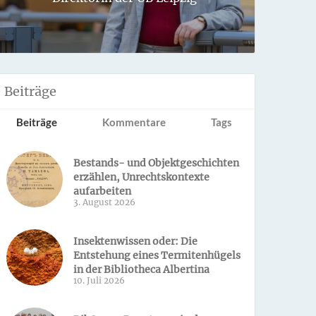
Sondern 
Beiträge
Beiträge
Kommentare
Tags
Bestands- und Objektgeschichten
erzählen, Unrechtskontexte
aufarbeiten
3. August 2026
Insektenwissen oder: Die
Entstehung eines Termitenhügels
in der Bibliotheca Albertina
10. Juli 2026