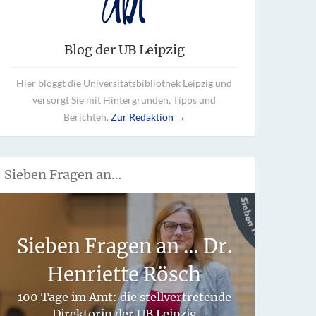
Blog der UB Leipzig
Hier bloggt die Universitätsbibliothek Leipzig und
versorgt Sie mit Hintergründen, Tipps und
Berichten.
Zur Redaktion →
Sieben Fragen an…
Wie 
Sieben Fragen an … Dr.
fü
Henriette Rösch
hand
100 Tage im Amt: die stellvertretende
Direktorin der UB Leipzig