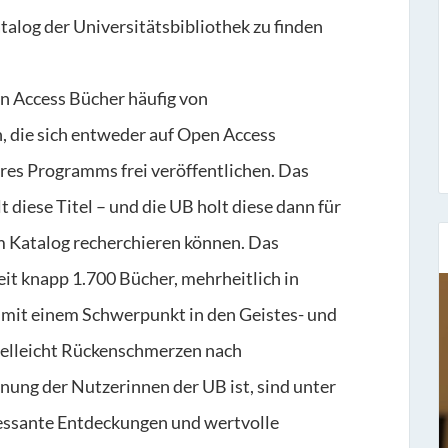
talog der Universitätsbibliothek zu finden
 Access Bücher häufig von
, die sich entweder auf Open Access
ihres Programms frei veröffentlichen. Das
diese Titel – und die UB holt diese dann für
em Katalog recherchieren können. Das
zeit knapp 1.700 Bücher, mehrheitlich in
 mit einem Schwerpunkt in den Geistes- und
Sieben Fragen an...
ielleicht Rückenschmerzen nach
Stefan Fischer
nung der Nutzerinnen der UB ist, sind unter
Seit dem 1. November 1977 hat er bei uns
ressante Entdeckungen und wertvolle
gearbeitet und ist der Leiter unse