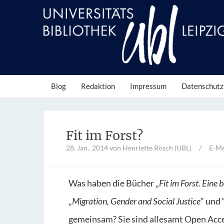
Blog
Redaktion
Impressum
Datenschutz
Fit im Forst?
28. Jan.. 2014
von Henriette Rösch (UBL)
/
E-Me
Was haben die Bücher „
Fit im Forst. Eine
„
Migration, Gender and Social Justice
” und 
gemeinsam? Sie sind allesamt Open Acces