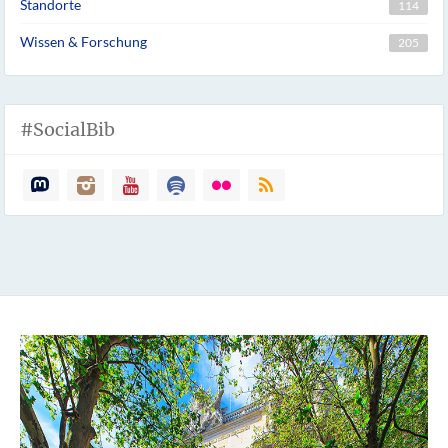
Standorte
114
Wissen & Forschung
205
#SocialBib