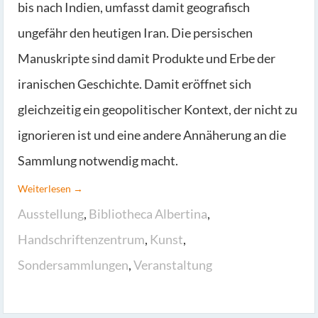
bis nach Indien, umfasst damit geografisch
ungefähr den heutigen Iran. Die persischen
Manuskripte sind damit Produkte und Erbe der
iranischen Geschichte. Damit eröffnet sich
gleichzeitig ein geopolitischer Kontext, der nicht zu
ignorieren ist und eine andere Annäherung an die
Sammlung notwendig macht.
Weiterlesen →
Ausstellung
,
Bibliotheca Albertina
,
Handschriftenzentrum
,
Kunst
,
Sondersammlungen
,
Veranstaltung