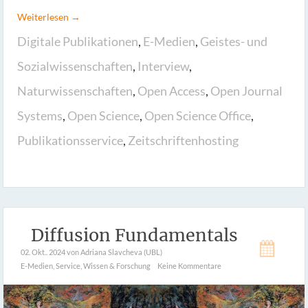
Weiterlesen →
Digitale Publikationen
,
E-Medien
,
Geistes- und
Sozialwissenschaften
,
Interview
,
Naturwissenschaften
,
Open Access
,
Open Journal
Systems
,
Open Science
,
Open Science Office
,
Publikationsservice
,
Zeitschriftenhosting
Diffusion Fundamentals
02. Okt.. 2024
von Adriana Slavcheva (UBL)
E-Medien
,
Service
,
Wissen & Forschung
Keine Kommentare