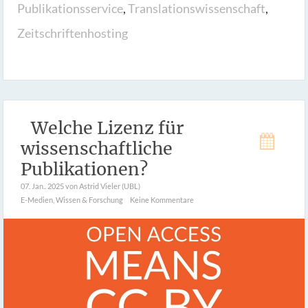
Publikationsservice
,
Translationswissenschaft
,
Zeitschriftenhosting
Welche Lizenz für
wissenschaftliche
Publikationen?
07. Jan.. 2025
von Astrid Vieler (UBL)
E-Medien
,
Wissen & Forschung
Keine Kommentare