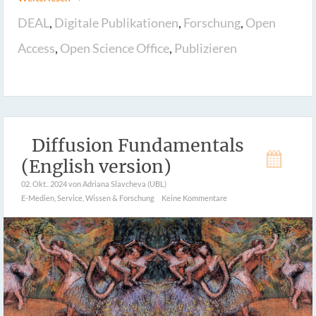
DEAL
,
Digitale Publikationen
,
Forschung
,
Open
Access
,
Open Science Office
,
Publizieren
Diffusion Fundamentals
(English version)
02. Okt.. 2024
von Adriana Slavcheva (UBL)
E-Medien
,
Service
,
Wissen & Forschung
Keine Kommentare