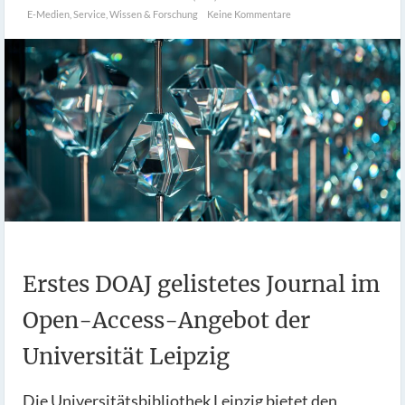
E-Medien
,
Service
,
Wissen & Forschung
Keine Kommentare
Erstes DOAJ gelistetes Journal im
Open-Access-Angebot der
Universität Leipzig
Die Universitätsbibliothek Leipzig bietet den