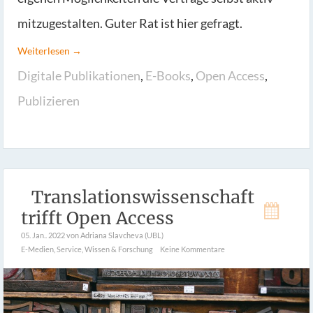
mitzugestalten. Guter Rat ist hier gefragt.
Weiterlesen →
Digitale Publikationen
,
E-Books
,
Open Access
,
Publizieren
Translationswissenschaft
trifft Open Access
05. Jan.. 2022
von Adriana Slavcheva (UBL)
E-Medien
,
Service
,
Wissen & Forschung
Keine Kommentare