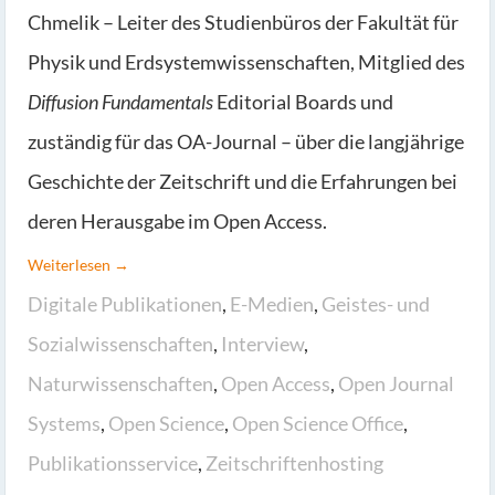
Chmelik – Leiter des Studienbüros der Fakultät für
Physik und Erdsystemwissenschaften, Mitglied des
Diffusion Fundamentals
Editorial Boards und
zuständig für das OA-Journal – über die langjährige
Geschichte der Zeitschrift und die Erfahrungen bei
deren Herausgabe im Open Access.
Weiterlesen →
Digitale Publikationen
,
E-Medien
,
Geistes- und
Sozialwissenschaften
,
Interview
,
Naturwissenschaften
,
Open Access
,
Open Journal
Systems
,
Open Science
,
Open Science Office
,
Publikationsservice
,
Zeitschriftenhosting