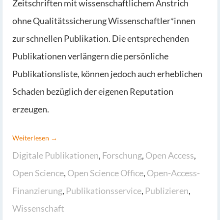
Zeitschriften mit wissenschaftlichem Anstrich
ohne Qualitätssicherung Wissenschaftler*innen
zur schnellen Publikation. Die entsprechenden
Publikationen verlängern die persönliche
Publikationsliste, können jedoch auch erheblichen
Schaden bezüglich der eigenen Reputation
erzeugen.
Weiterlesen →
Digitale Publikationen
,
Forschung
,
Open Access
,
Open Science
,
Open Science Office
,
Open-Access-
Finanzierung
,
Publikationsservice
,
Publizieren
,
Wissenschaft