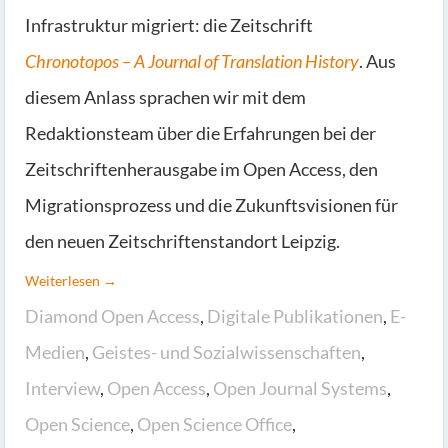
Infrastruktur migriert: die Zeitschrift
Chronotopos – A Journal of Translation History
. Aus
diesem Anlass sprachen wir mit dem
Redaktionsteam über die Erfahrungen bei der
Zeitschriftenherausgabe im Open Access, den
Migrationsprozess und die Zukunftsvisionen für
den neuen Zeitschriftenstandort Leipzig.
Weiterlesen →
Diamond Open Access
,
Digitale Publikationen
,
E-
Medien
,
Geistes- und Sozialwissenschaften
,
Interview
,
Open Access
,
Open Journal Systems
,
Open Science
,
Open Science Office
,