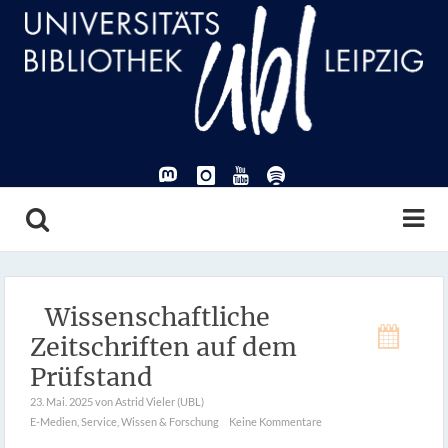
Wissenschaftliche
Zeitschriften auf dem
Prüfstand
23. Mai. 2025
von Astrid Vieler (UBL)
E-Medien
,
Service
,
Wissen & Forschung
Keine Kommentare