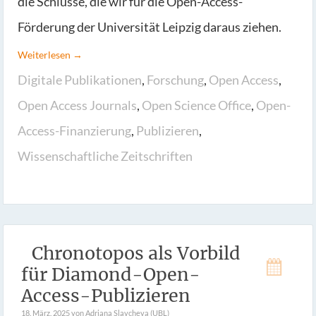
die Schlüsse, die wir für die Open-Access-
Förderung der Universität Leipzig daraus ziehen.
Weiterlesen →
Digitale Publikationen
,
Forschung
,
Open Access
,
Open Access Journals
,
Open Science Office
,
Open-
Access-Finanzierung
,
Publizieren
,
Wissenschaftliche Zeitschriften
Chronotopos als Vorbild
für Diamond-Open-
Access-Publizieren
18. März. 2025
von Adriana Slavcheva (UBL)