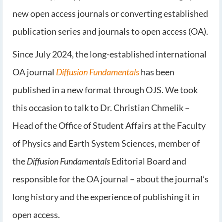
new open access journals or converting established
publication series and journals to open access (OA).
Since July 2024, the long-established international
OA journal
Diffusion Fundamentals
has been
published in a new format through OJS. We took
this occasion to talk to Dr. Christian Chmelik –
Head of the Office of Student Affairs at the Faculty
of Physics and Earth System Sciences, member of
the
Diffusion Fundamentals
Editorial Board and
responsible for the OA journal – about the journal’s
long history and the experience of publishing it in
open access.