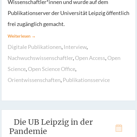
Wissenschaftler*innen und wurde auf dem
Publikationserver der Universität Leipzig öffentlich
frei zugänglich gemacht.
Weiterlesen →
Digitale Publikationen
,
Interview
,
Nachwuchswissenschaftler
,
Open Access
,
Open
Science
,
Open Science Office
,
Orientwissenschaften
,
Publikationsservice
Die UB Leipzig in der
Pandemie