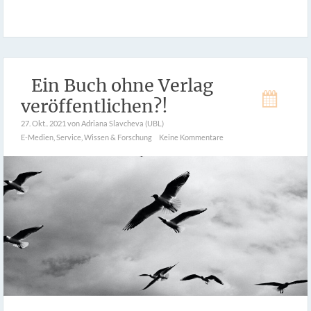
Ein Buch ohne Verlag
veröffentlichen?!
27. Okt.. 2021
von Adriana Slavcheva (UBL)
E-Medien
,
Service
,
Wissen & Forschung
Keine Kommentare