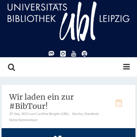
Wir laden ein zur
#BibTour!
29. Sep.. 2015
von Caroline Bergter (UBL)
Service
,
Standorte
Keine Kommentare