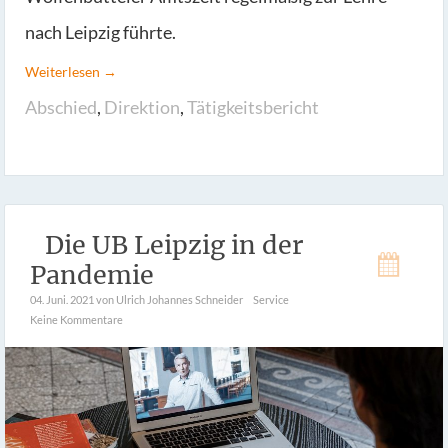
nach Leipzig führte.
Weiterlesen →
Abschied
,
Direktion
,
Tätigkeitsbericht
Die UB Leipzig in der
Pandemie
04. Juni. 2021
von Ulrich Johannes Schneider
Service
Keine Kommentare