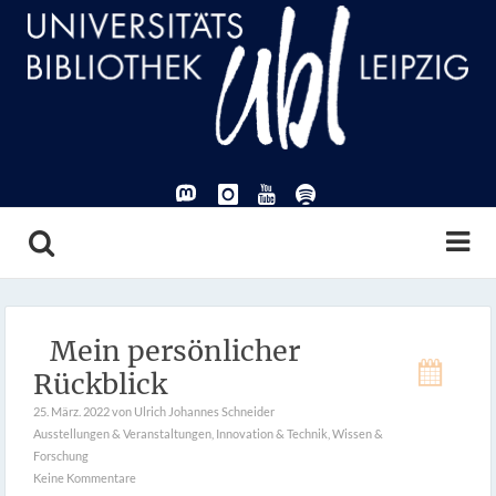
Mein persönlicher
Rückblick
25. März. 2022
von Ulrich Johannes Schneider
Ausstellungen & Veranstaltungen
,
Innovation & Technik
,
Wissen &
Forschung
Keine Kommentare