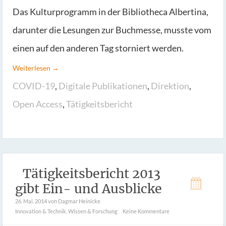
Das Kulturprogramm in der Bibliotheca Albertina,
darunter die Lesungen zur Buchmesse, musste vom
einen auf den anderen Tag storniert werden.
Weiterlesen →
COVID-19
,
Digitale Publikationen
,
Direktion
,
Open Access
,
Tätigkeitsbericht
Tätigkeitsbericht 2013
gibt Ein- und Ausblicke
26. Mai. 2014
von Dagmar Heinicke
Innovation & Technik
,
Wissen & Forschung
Keine Kommentare