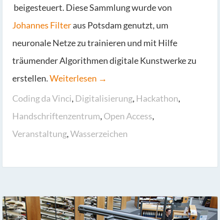
beigesteuert. Diese Sammlung wurde von
Johannes Filter
aus Potsdam genutzt, um
neuronale Netze zu trainieren und mit Hilfe
träumender Algorithmen digitale Kunstwerke zu
erstellen.
Weiterlesen →
Coding da Vinci
,
Digitalisierung
,
Hackathon
,
Handschriftenzentrum
,
Open Access
,
Veranstaltung
,
Wasserzeichen