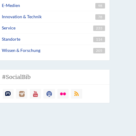
E-Medien
98
Innovation & Technik
78
Service
233
Standorte
114
Wissen & Forschung
205
#SocialBib