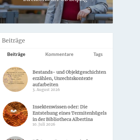
Sondern 
Beiträge
Beiträge
Kommentare
Tags
Bestands- und Objektgeschichten
erzählen, Unrechtskontexte
aufarbeiten
3. August 2026
Insektenwissen oder: Die
Entstehung eines Termitenhügels
in der Bibliotheca Albertina
10. Juli 2026