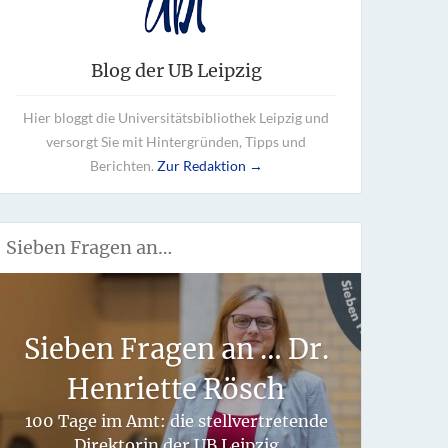
Blog der UB Leipzig
Hier bloggt die Universitätsbibliothek Leipzig und
versorgt Sie mit Hintergründen, Tipps und
Berichten.
Zur Redaktion →
Sieben Fragen an…
Wie 
Sieben Fragen an … Dr.
fü
Henriette Rösch
hand
100 Tage im Amt: die stellvertretende
Direktorin der UB Leipzig