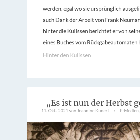
werden, egal wo sie ursprünglich ausgel
auch Dank der Arbeit von Frank Neumann
hinter die Kulissen berichtet er von sei
eines Buches vom Rückgabeautomaten bi
Hinter den Kulissen
„Es ist nun der Herbs
11. Okt.. 2021
von Jeannine Kunert
/
E-Medien