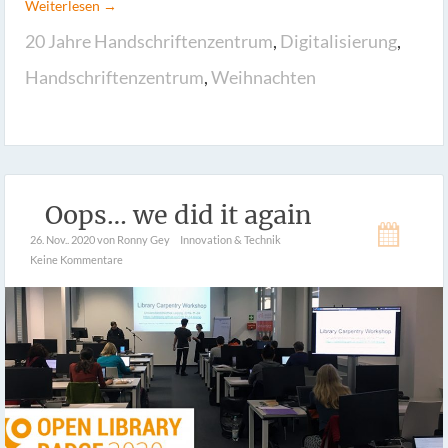
Weiterlesen →
20 Jahre Handschriftenzentrum
,
Digitalisierung
,
Handschriftenzentrum
,
Weihnachten
Oops… we did it again
26. Nov.. 2020
von Ronny Gey
Innovation & Technik
Keine Kommentare