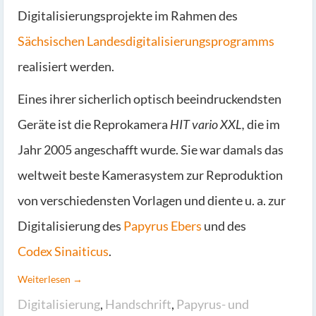
Digitalisierungsprojekte im Rahmen des
Sächsischen Landesdigitalisierungsprogramms
realisiert werden.
Eines ihrer sicherlich optisch beeindruckendsten
Geräte ist die Reprokamera
HIT vario XXL,
die im
Jahr 2005 angeschafft wurde. Sie war damals das
weltweit beste Kamerasystem zur Reproduktion
von verschiedensten Vorlagen und diente u. a. zur
Digitalisierung des
Papyrus Ebers
und des
Codex Sinaiticus
.
Weiterlesen →
Digitalisierung
,
Handschrift
,
Papyrus- und