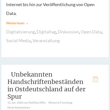
Internet bis hin zur Veröffentlichung von Open
Data.
Weiterlesen →
Digitalisierung
,
Digitaltag
,
Diskussion
,
Open Data
,
Social Media
,
Veranstaltung
Unbekannten
Handschriftenbeständen
in Ostdeutschland auf der
Spur
13. Jan.. 2020
von Matthias Eifler
Wissen & Forschung
Keine Kommentare