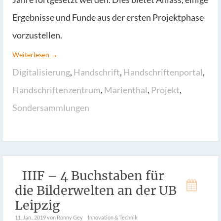
Ergebnisse und Funde aus der ersten Projektphase
vorzustellen.
Weiterlesen →
Digitalisierung
,
Handschrift
,
Handschriftenportal
,
Handschriftenzentrum
,
Marienthal
,
Projekt
,
Sondersammlungen
IIIF – 4 Buchstaben für
die Bilderwelten an der UB
Leipzig
11. Jan.. 2019
von Ronny Gey
Innovation & Technik