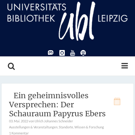
Ein geheimnisvolles
Versprechen: Der
Schauraum Papyrus Ebers
03. Mai. 2022
von Ulrich Johannes Schneider
Ausstellungen & Veranstaltungen
,
Standorte
,
Wissen & Forschung
1 Kommentar