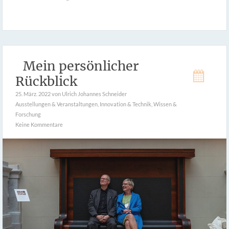
Mein persönlicher
Rückblick
25. März. 2022
von Ulrich Johannes Schneider
Ausstellungen & Veranstaltungen
,
Innovation & Technik
,
Wissen &
Forschung
Keine Kommentare