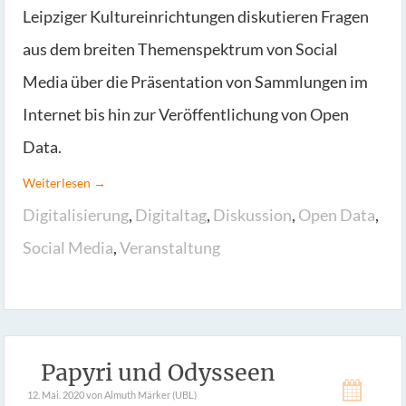
Leipziger Kultureinrichtungen diskutieren Fragen
aus dem breiten Themenspektrum von Social
Media über die Präsentation von Sammlungen im
Internet bis hin zur Veröffentlichung von Open
Data.
Weiterlesen →
Digitalisierung
,
Digitaltag
,
Diskussion
,
Open Data
,
Social Media
,
Veranstaltung
Papyri und Odysseen
12. Mai. 2020
von Almuth Märker (UBL)