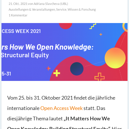
21. Okt.. 2021
von Adriana Slavcheva (UBL)
Ausstellungen & Veranstaltungen
,
Service
,
Wissen & Forschung
1 Kommentar
Vom 25. bis 31. Oktober 2021 findet die jährliche
internationale
Open Access Week
statt. Das
diesjährige Thema lautet
„It Matters How We
Open Knowledge: Building Structural Equity“.
Hier