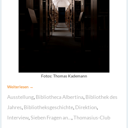
Fotos: Thomas Kademann
Weiterlesen →
Ausstellung
,
Bibliotheca Albertina
,
Bibliothek des
Jahres
,
Bibliotheksgeschichte
,
Direktion
,
Interview
,
Sieben Fragen an...
,
Thomasius-Club