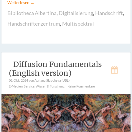
Weiterlesen →
Bibliotheca Albertina
,
Digitalisierung
,
Handschrift
,
Handschriftenzentrum
,
Multispektral
Diffusion Fundamentals
(English version)
02. Okt.. 2024
von Adriana Slavcheva (UBL)
E-Medien
,
Service
,
Wissen & Forschung
Keine Kommentare