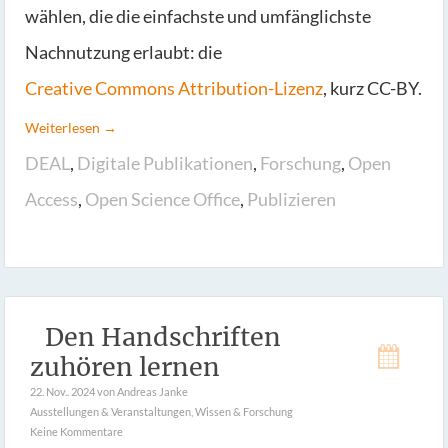
wählen, die die einfachste und umfänglichste
Nachnutzung erlaubt: die
Creative Commons Attribution-Lizenz
, kurz CC-BY.
Weiterlesen →
DEAL
,
Digitale Publikationen
,
Forschung
,
Open
Access
,
Open Science Office
,
Publizieren
Den Handschriften
zuhören lernen
22. Nov.. 2024
von Andreas Janke
Ausstellungen & Veranstaltungen
,
Wissen & Forschung
Keine Kommentare