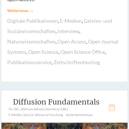
Weiterlesen →
Digitale Publikationen
,
E-Medien
,
Geistes- und
Sozialwissenschaften
,
Interview
,
Naturwissenschaften
,
Open Access
,
Open Journal
Systems
,
Open Science
,
Open Science Office
,
Publikationsservice
,
Zeitschriftenhosting
Diffusion Fundamentals
02. Okt.. 2024
von Adriana Slavcheva (UBL)
E-Medien
,
Service
,
Wissen & Forschung
Keine Kommentare