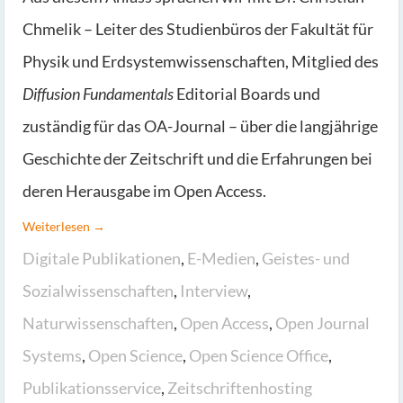
Chmelik – Leiter des Studienbüros der Fakultät für
Physik und Erdsystemwissenschaften, Mitglied des
Diffusion Fundamentals
Editorial Boards und
zuständig für das OA-Journal – über die langjährige
Geschichte der Zeitschrift und die Erfahrungen bei
deren Herausgabe im Open Access.
Weiterlesen →
Digitale Publikationen
,
E-Medien
,
Geistes- und
Sozialwissenschaften
,
Interview
,
Naturwissenschaften
,
Open Access
,
Open Journal
Systems
,
Open Science
,
Open Science Office
,
Publikationsservice
,
Zeitschriftenhosting