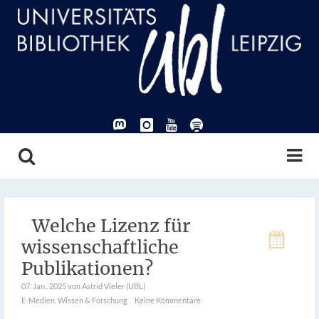
Welche Lizenz für
wissenschaftliche
Publikationen?
07. Jan.. 2025
von Astrid Vieler (UBL)
E-Medien
,
Wissen & Forschung
Keine Kommentare