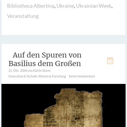
Bibliotheca Albertina
,
Ukraine
,
Ukrainian Week
,
Veranstaltung
Auf den Spuren von
Basilius dem Großen
21. Okt.. 2024
von Katrin Sturm
Innovation & Technik
,
Wissen & Forschung
Keine Kommentare