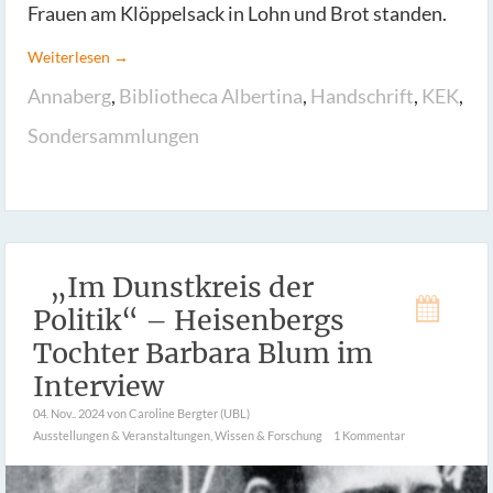
Frauen am Klöppelsack in Lohn und Brot standen.
Weiterlesen →
Annaberg
,
Bibliotheca Albertina
,
Handschrift
,
KEK
,
Sondersammlungen
„Im Dunstkreis der
Politik“ – Heisenbergs
Tochter Barbara Blum im
Interview
04. Nov.. 2024
von Caroline Bergter (UBL)
Ausstellungen & Veranstaltungen
,
Wissen & Forschung
1 Kommentar